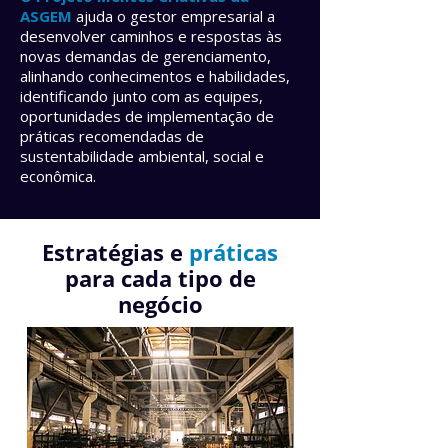
ASGEM
ajuda o gestor empresarial a
desenvolver caminhos e respostas às
novas demandas de gerenciamento,
alinhando conhecimentos e habilidades,
identificando junto com as equipes,
oportunidades de implementação de
práticas recomendadas de
sustentabilidade ambiental, social e
econômica.
Estratégias e
práticas
para cada tipo de
negócio